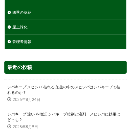
四季の草花
屋上緑化
管理者情報
最近の投稿
シバキープ メヒシバ 枯れる 芝生の中のメヒシバはシバキープで枯
れるのか？
2025年8月24日
シバキープ 違い を検証 シバキープ粒剤と液剤 メヒシバに効果は
どっち？
2025年8月9日