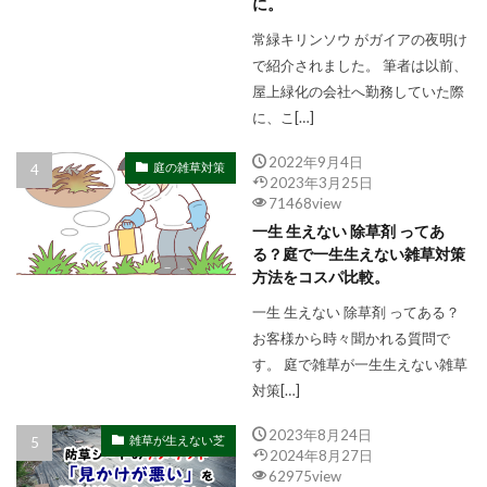
に。
常緑キリンソウ がガイアの夜明け
で紹介されました。 筆者は以前、
屋上緑化の会社へ勤務していた際
に、こ[…]
2022年9月4日
庭の雑草対策
2023年3月25日
71468view
一生 生えない 除草剤 ってあ
る？庭で一生生えない雑草対策
方法をコスパ比較。
一生 生えない 除草剤 ってある？
お客様から時々聞かれる質問で
す。 庭で雑草が一生生えない雑草
対策[…]
2023年8月24日
雑草が生えない芝
2024年8月27日
62975view