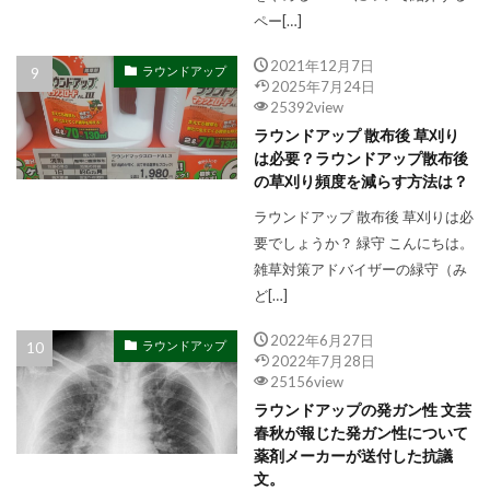
ペー[…]
2021年12月7日
ラウンドアップ
2025年7月24日
25392view
ラウンドアップ 散布後 草刈り
は必要？ラウンドアップ散布後
の草刈り頻度を減らす方法は？
ラウンドアップ 散布後 草刈りは必
要でしょうか？ 緑守 こんにちは。
雑草対策アドバイザーの緑守（み
ど[…]
2022年6月27日
ラウンドアップ
2022年7月28日
25156view
ラウンドアップの発ガン性 文芸
春秋が報じた発ガン性について
薬剤メーカーが送付した抗議
文。