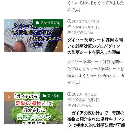
くらいで枯れるかやってみました
ので[…]
2023年5月19日
庭の雑草対策
2024年5月19日
122598view
ダイソー 防草シート 評判 を聞
いた雑草対策のプロがダイソー
の防草シートを購入した理由
ダイソー 防草シート 評判 を聞い
たプロがダイソーの防草シートを
購入しようと決めた理由とは。 ダ
イソ[…]
2023年9月1日
屋上緑化
2023年10月2日
94547view
「ガイアの夜明け」で、奇跡の
植物と紹介された 常緑キリンソ
ウ で半永久的な雑草対策が可能