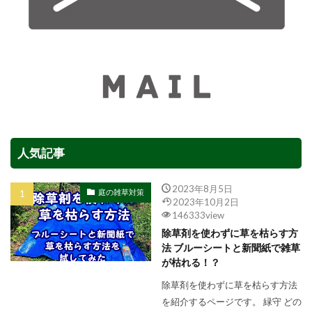
人気記事
2023年8月5日
庭の雑草対策
2023年10月2日
146333view
除草剤を使わずに草を枯らす方
法 ブルーシートと新聞紙で雑草
が枯れる！？
除草剤を使わずに草を枯らす方法
を紹介するページです。 緑守 どの