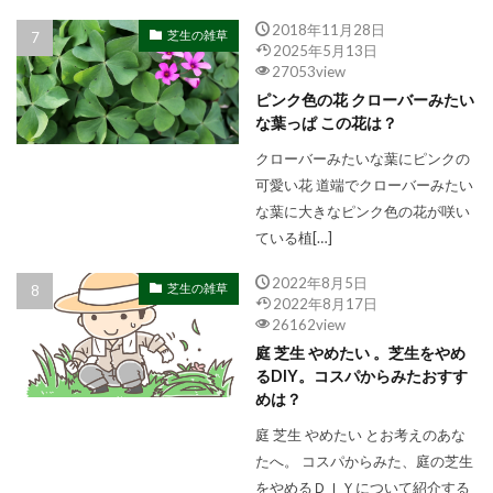
2018年11月28日
芝生の雑草
2025年5月13日
27053view
ピンク色の花 クローバーみたい
な葉っぱ この花は？
クローバーみたいな葉にピンクの
可愛い花 道端でクローバーみたい
な葉に大きなピンク色の花が咲い
ている植[…]
2022年8月5日
芝生の雑草
2022年8月17日
26162view
庭 芝生 やめたい 。芝生をやめ
るDIY。コスパからみたおすす
めは？
庭 芝生 やめたい とお考えのあな
たへ。 コスパからみた、庭の芝生
をやめるＤＩＹについて紹介する