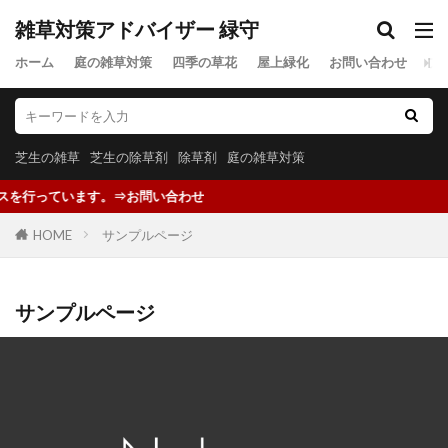
雑草対策アドバイザー 緑守
ホーム
庭の雑草対策
四季の草花
屋上緑化
お問い合わせ
プ
芝生の雑草
芝生の除草剤
除草剤
庭の雑草対策
ます。⇒お問い合わせ
HOME
サンプルページ
サンプルページ