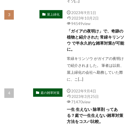
イソ[…]
2023年9月1日
屋上緑化
2023年10月2日
94549view
「ガイアの夜明け」で、奇跡の
植物と紹介された 常緑キリンソ
ウ で半永久的な雑草対策が可能
に。
常緑キリンソウ がガイアの夜明け
で紹介されました。 筆者は以前、
屋上緑化の会社へ勤務していた際
に、こ[…]
2022年9月4日
庭の雑草対策
2023年3月25日
71470view
一生 生えない 除草剤 ってあ
る？庭で一生生えない雑草対策
方法をコスパ比較。