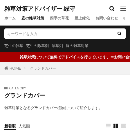
雑草対策アドバイザー 緑守
ホーム
庭の雑草対策
四季の草花
屋上緑化
お問い合わせ
プ
芝生の雑草
芝生の除草剤
除草剤
庭の雑草対策
雑草対策について無料でアドバイスを行っています。⇒お問い合わせ
HOME
グランドカバー
CATEGORY
グランドカバー
雑草対策となるグランドカバー植物について紹介します。
新着順
人気順