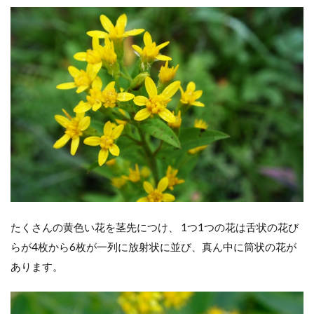
たくさんの黄色い花を茎先につけ、 1つ1つの花は舌状の花び
らが4枚から6枚が一列に放射状に並び、真ん中に筒状の花が
あります。