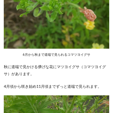
シ
3
最近
では
少な
くな
った
黄色
い
花：
6月から秋まで道端で見られるコマツヨイグサ
アキ
ノキ
リン
秋に道端で見かける儚げな花にマツヨイグサ（コマツヨイグ
ソウ
サ）があります。
4
糸よ
4月頃から咲き始め11月頃までずっと道端で見られます。
うに
細い
黄色
花：
キン
ミズ