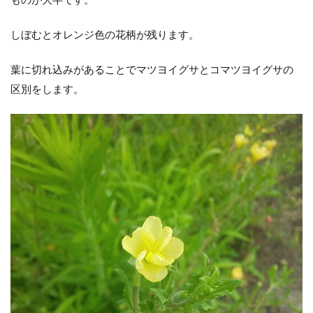
花
と
い
しぼむとオレンジ色の花柄が残ります。
れ
ば
セ
葉に切れ込みがあることでマツヨイグサとコマツヨイグサの
イ
区別をします。
ダ
カ
ア
ワ
ダ
チ
ソ
ウ