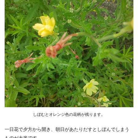
ヒキ
5
クロ
ーバ
ーみ
たい
な葉
で黄
色
花：
カタ
バミ
6
背
の
高
い
しぼむとオレンジ色の花柄が残ります。
秋
の
黄
一日花で夕方から開き、朝日があたりだすとしぼんでしまう
色
ものが大半です。