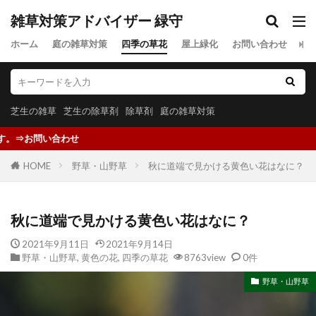
雑草対策アドバイザー 緑守
ホーム
庭の雑草対策
四季の草花
屋上緑化
お問い合わせ
プ
芝生の雑草
芝生の除草剤
除草剤
庭の雑草対策
雑草対策について無料でアド
HOME
野草・山野草
秋に道端で見かける黄色い花はなに？
秋に道端で見かける黄色い花はなに？
2021年9月11日
2021年9月14日
野草・山野草
,
黄色の花
,
四季の草花
8763view
0件
野草・山野草