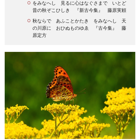
をみなへし 見るに心はなぐさまで いとど
昔の秋ぞこひしき 『新古今集』 藤原実頼
秋ならで あふことかたき をみなへし 天
の川原に おひぬものゆゑ 『古今集』 藤
原定方