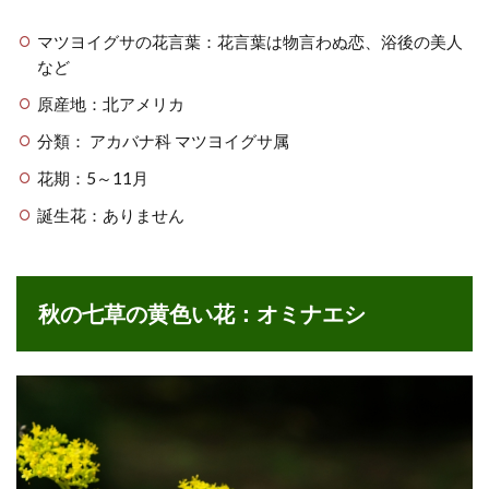
マツヨイグサの花言葉：花言葉は物言わぬ恋、浴後の美人
など
原産地：北アメリカ
分類： アカバナ科 マツヨイグサ属
花期：5～11月
誕生花：ありません
秋の七草の黄色い花：オミナエシ