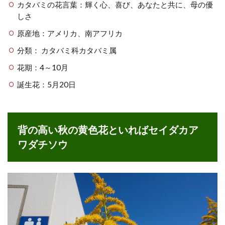
カタバミの花言葉：輝く心、喜び、あなたと共に、母の優
しさ
原産地：アメリカ、南アフリカ
分類： カタバミ科カタバミ属
花期：4～10月
誕生花：5月20日
背の高い秋の黄色花といればセイダカア
ワダチソウ