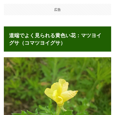
道端
でよ
広告
く見
られ
る黄
色い
花：
道端でよく見られる黄色い花：マツヨイ
マツ
ヨイ
グサ（コマツヨイグサ）
グサ
（コ
マツ
ヨイ
グ
サ）
2
秋の
七草
の黄
色い
花：
オミ
ナエ