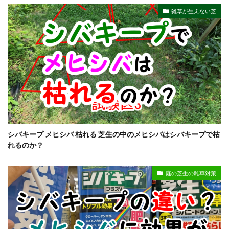
雑草が生えない芝
シバキープ メヒシバ 枯れる 芝生の中のメヒシバはシバキープで枯
れるのか？
庭の芝生の雑草対策