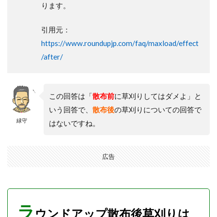
すぐ
ります。
に草
刈り
引用元：
する
と効
https://www.roundupjp.com/faq/maxload/effect
果が
/after/
出な
い
4
ラ
この回答は「
散布前
に草刈りしてはダメよ」と
ウ
いう回答で、
散布後
の草刈りについての回答で
ン
緑守
ド
はないですね。
ア
ッ
プ
広告
散
布
後
の
草
刈
ラ
ウンドアップ散布後草刈りは
り