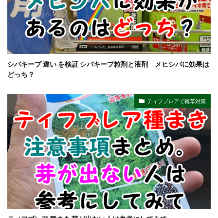
シバキープ 違い を検証 シバキープ粒剤と液剤 メヒシバに効果は
どっち？
ティフブレアで雑草対策