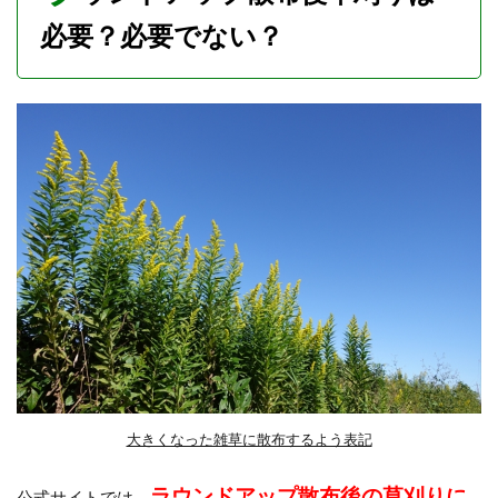
の
必要？必要でない？
ス
ケ
ジ
ュ
ー
ル
大きくなった雑草に散布するよう表記
ラウンドアップ散布後の草刈りに
公式サイトでは、