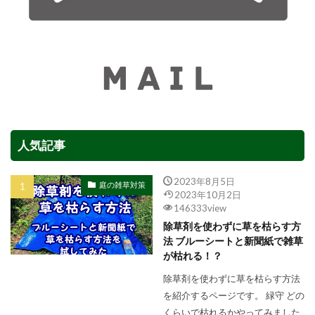
人気記事
2023年8月5日
庭の雑草対策
2023年10月2日
146333view
除草剤を使わずに草を枯らす方
法 ブルーシートと新聞紙で雑草
が枯れる！？
除草剤を使わずに草を枯らす方法
を紹介するページです。 緑守 どの
くらいで枯れるかやってみました