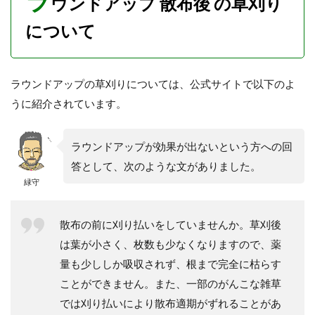
ラ
ウンドアップ 散布後 の草刈り
必要
でな
について
い？
3.1
ラウ
ンド
ラウンドアップの草刈りについては、公式サイトで以下のよ
アッ
うに紹介されています。
プ散
布後
立ち
ラウンドアップが効果が出ないという方への回
枯れ
の状
答として、次のような文がありました。
態は
緑守
見か
けが
悪い
散布の前に刈り払いをしていませんか。草刈後
3.2
は葉が小さく、枚数も少なくなりますので、薬
ラウ
量も少ししか吸収されず、根まで完全に枯らす
ンド
アッ
ことができません。また、一部のがんこな雑草
プ散
では刈り払いにより散布適期がずれることがあ
布後