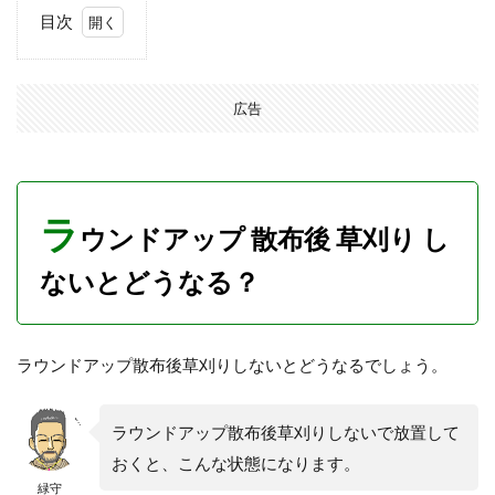
目次
1
ラウ
ンド
広告
アッ
プ
散布
後
草刈
ラ
り
ウンドアップ 散布後 草刈り し
しな
いと
ないとどうなる？
どう
な
る？
2
ラウンドアップ散布後草刈りしないとどうなるでしょう。
ラ
ウ
ン
ラウンドアップ散布後草刈りしないで放置して
ド
おくと、こんな状態になります。
ア
緑守
ッ