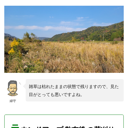
プ
散
布
後
の
草
刈
り
に
つ
い
て
3
ラウ
ンド
雑草は枯れたままの状態で残りますので、見た
アッ
目がとっても悪いですよね。
プ散
緑守
布後
草刈
りは
必
要？