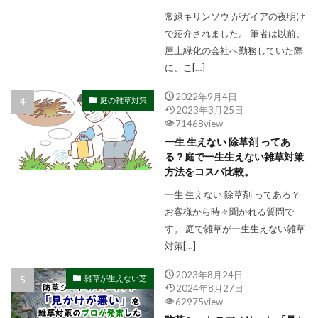
常緑キリンソウ がガイアの夜明け
で紹介されました。 筆者は以前、
屋上緑化の会社へ勤務していた際
に、こ[…]
2022年9月4日
庭の雑草対策
2023年3月25日
71468view
一生 生えない 除草剤 ってあ
る？庭で一生生えない雑草対策
方法をコスパ比較。
一生 生えない 除草剤 ってある？
お客様から時々聞かれる質問で
す。 庭で雑草が一生生えない雑草
対策[…]
2023年8月24日
雑草が生えない芝
2024年8月27日
62975view