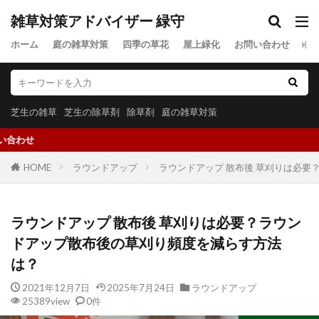
雑草対策アドバイザー 緑守
ホーム
庭の雑草対策
四季の草花
屋上緑化
お問い合わせ
プ
芝生の雑草
芝生の除草剤
除草剤
庭の雑草対策
雑草対策について
HOME
ラウンドアップ
ラウンドアップ 散布後 草刈りは必
ラウンドアップ 散布後 草刈りは必要？ラウン
ドアップ散布後の草刈り頻度を減らす方法
は？
2021年12月7日
2025年7月24日
ラウンドアップ
25389view
0件