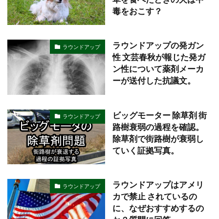
毒をおこす？
ラウンドアップの発ガン
ラウンドアップ
性 文芸春秋が報じた発ガ
ン性について薬剤メーカ
ーが送付した抗議文。
ビッグモーター 除草剤 街
ラウンドアップ
路樹衰弱の過程を確認。
除草剤で街路樹が衰弱し
ていく証拠写真。
ラウンドアップはアメリ
ラウンドアップ
カで禁止 されているの
に、なぜおすすめするの