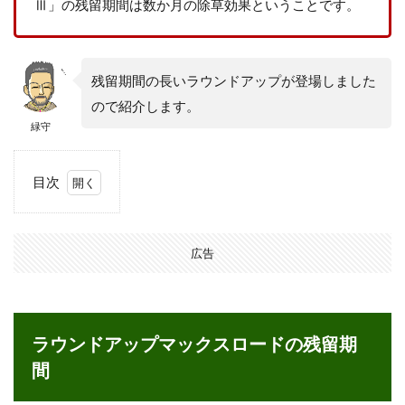
Ⅲ」の残留期間は数か月の除草効果ということです。
残留期間の長いラウンドアップが登場しました
ので紹介します。
緑守
目次
1
ラ
ウ
広告
ン
ド
ア
ッ
プ
ラウンドアップマックスロードの残留期
マ
ッ
間
ク
ス