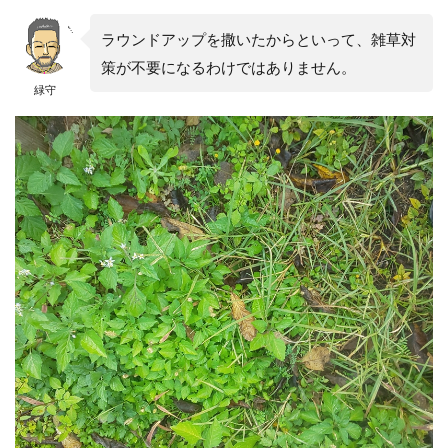
マッ
クス
ラウンドアップを撒いたからといって、雑草対
ロー
策が不要になるわけではありません。
ドオ
緑守
ール
Ⅲ」
6
「ラ
ウン
ドア
ップ
マッ
クス
ロー
ドオ
ール
Ⅲ」
は従
来の
ラウ
ンド
アッ