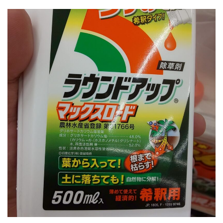
ロ
ー
ド
の
残
留
期
間
2
ラ
ウ
ン
ド
ア
ッ
プ
の
残
留
期
間
は
短