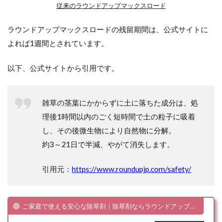
従来のラウンドアップマックスロード
い
の
で
ラウンドアップマックスロードの残留期間は、公式サイトに
除
よれば1週間とされています。
草
効
果
以下、公式サイトから引用です。
は
一
時
的
雑草の茎葉にかからずに土に落ちた成分は、処
理後1時間以内のごく短時間で土の粒子に吸着
3
ラ
し、その後微生物により自然物に分解。
ウ
約3～21日で半減、やがて消失します。
ン
ド
ア
引用元：
https://www.roundupjp.com/safety/
ッ
プ
マ
ッ
ご家庭で使える安心な除草剤｜除草剤ならラウンドアップマックスロード
ク