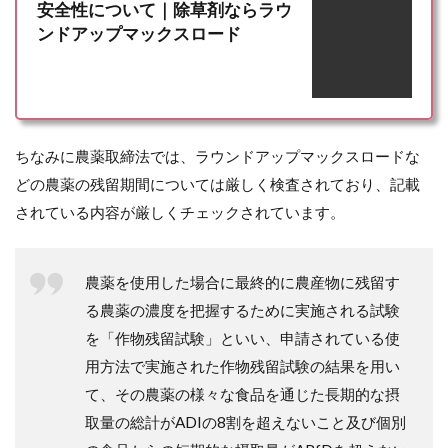
ス
安全性について｜除草剤ならラウ
ロ
ンドアップマックスロード
ー
ド
の
残
留
期
ちなみに農薬取締法では、ラウンドアップマックスロードな
間
が
どの農薬の残留期間については厳しく検査されており、記載
短
されている内容が厳しくチェックされています。
い
理
由
農薬を使用した場合に最終的に農産物に残留す
4
ラ
る農薬の濃度を把握するために実施される試験
ウ
を「作物残留試験」といい、申請されている使
ン
ド
用方法で実施された作物残留試験の結果を用い
ア
て、その農薬の様々な食品を通じた長期的な摂
ッ
プ
取量の総計がADIの8割を超えないこと及び個別
の