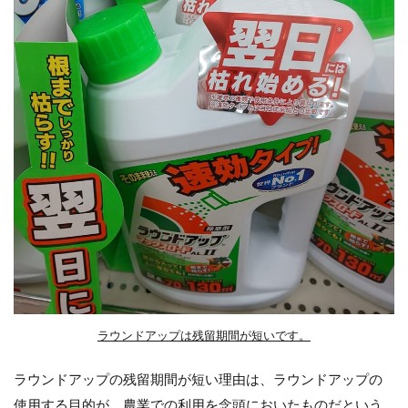
留期
間が
長く
続く
新商
品
「ラ
ウン
ドア
ップ
オー
ル
Ⅲ」
まと
め
10
もっ
とも
ラウンドアップは残留期間が短いです。
有効
な芝
生の
ラウンドアップの残留期間が短い理由は、ラウンドアップの
雑草
使用する目的が、農業での利用を念頭においたものだという
対策