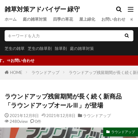
雑草対策アドバイザー 緑守
ホーム
庭の雑草対策
四季の草花
屋上緑化
お問い合わせ
プ
芝生の雑草
芝生の除草剤
除草剤
庭の雑草対策
雑草対策に
HOME
ラウンドアップ
ラウンドアップ残留期間が長く続く新
ラウンドアップ残留期間が長く続く新商品
「ラウンドアップオールⅢ」が登場
2021年12月8日
2021年12月8日
ラウンドアップ
2480view
0件
ラウンドアップ