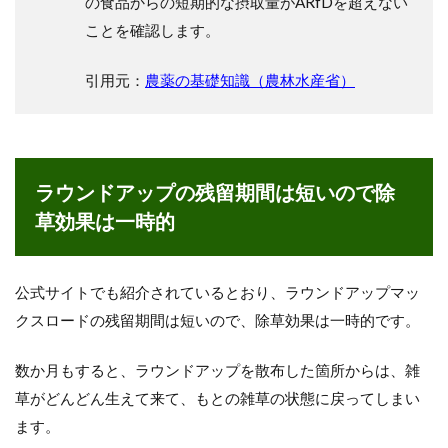
の食品からの短期的な摂取量がARfDを超えない
使
用
ことを確認します。
登
録
引用元：
農薬の基礎知識（農林水産省）
が
と
れ
て
い
る
ラウンドアップの残留期間は短いので除
農
草効果は一時的
作
物
5
公式サイトでも紹介されているとおり、ラウンドアップマッ
残留
期間
クスロードの残留期間は短いので、除草効果は一時的です。
が長
くな
った
数か月もすると、ラウンドアップを散布した箇所からは、雑
「ラ
草がどんどん生えて来て、もとの雑草の状態に戻ってしまい
ウン
ます。
ドア
ップ