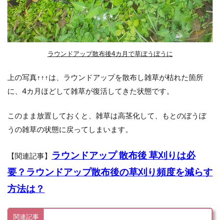
プと
何が
違う
7
ラ
ラウンドアップ散布後4カ月で草ぼうぼうに
ウ
ン
ド
上の写真↑↑↑は、ラウンドアップを散布し雑草が枯れた箇所
ア
に、4カ月ほどして雑草が復活してきた状態です。
ッ
プ
マ
このまま放置しておくと、雑草は高茎化して、もとのぼうぼ
ッ
うの雑草の状態に戻ってしまいます。
ク
ス
ロ
ラウンドアップ 散布後 草刈りは必
【関連記事】
ー
ド
要？ラウンドアップ散布後の草刈り頻度を減らす
オ
ー
方法は？
ル
Ⅲ
の
関連記事