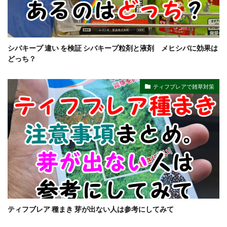
シバキープ 違い を検証 シバキープ粒剤と液剤 メヒシバに効果は
どっち？
ティフブレアで雑草対策
ティフブレア 種まき 芽が出ない人は参考にしてみて