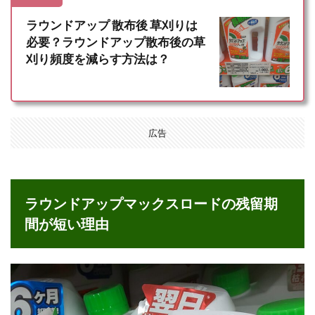
成
分
ラウンドアップ 散布後 草刈りは
必要？ラウンドアップ散布後の草
8
刈り頻度を減らす方法は？
「ラ
ウン
ドア
ップ
マッ
クス
広告
ロー
ドオ
ール
Ⅲ」
の評
ラウンドアップマックスロードの残留期
判や
口コ
間が短い理由
ミ
9
ラウ
ンド
アッ
プ残