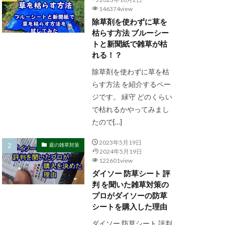
146374view
除草剤を使わずに草を
枯らす方法 ブルーシー
トと新聞紙で雑草が枯
れる！？
除草剤を使わずに草を枯
らす方法 を紹介するペー
ジです。 緑守 どのくらい
で枯れるかやってみまし
たので[…]
2023年5月19日
庭の雑草対策
2024年5月19日
122601view
ダイソー 防草シート 評
判 を聞いた雑草対策の
プロがダイソーの防草
シートを購入した理由
ダイソー 防草シート 評判