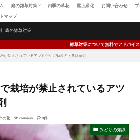
ム
庭の雑草対策
四季の草花
屋上緑化
お問い合わせ
プ
トマップ
庭の芝生の雑草対策
芝生の雑草
除草剤
防草シート
固まる土・砂利
タイル・レンガ
草刈り道具
グランドカバー
剤
庭の雑草対策
雑草対策について無料でアドバイスを行っています。⇒
で栽培が禁止されているアツミゲシに効果のある除草剤
律で栽培が禁止されているアツ
剤
クの花
764view
0件
みどりの知識