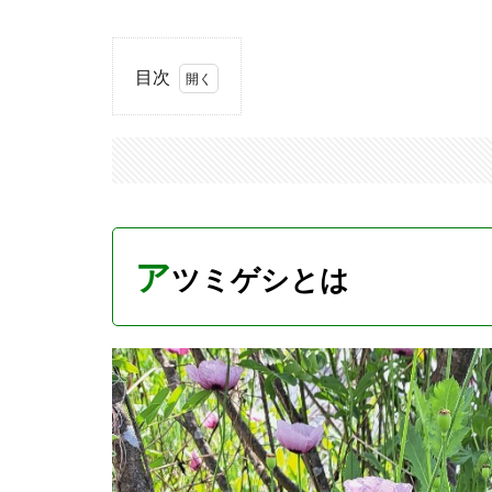
目次
1
ア
ツ
ミ
ゲ
シ
と
ア
ツミゲシとは
は
2
ア
ツ
ミ
ゲ
シ
を
見