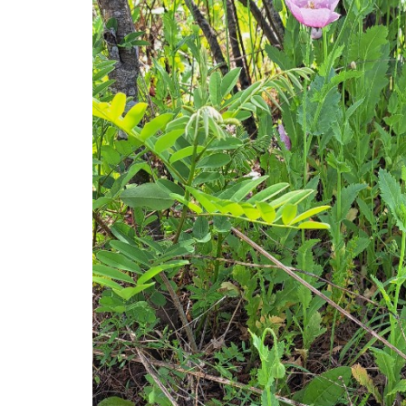
つ
け
た
と
き
の
対
応
2.1
アツ
ミゲ
シを
見つ
けた
時の
応対
の様
子