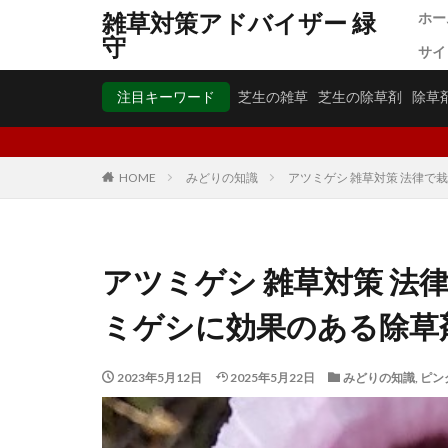
雑草対策アドバイザー 緑
ホー
守
サイ
注目キーワード
芝生の雑草
芝生の除草剤
除草
HOME
みどりの知識
アツミゲシ 雑草対策 法律
アツミゲシ 雑草対策 法
ミゲシに効果のある除草
2023年5月12日
2025年5月22日
みどりの知識
,
ピン