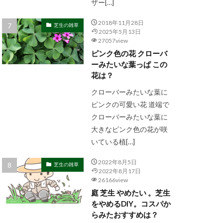
ザー[…]
2018年11月28日
芝生の雑草
2025年5月13日
27057view
ピンク色の花 クローバ
ーみたいな葉っぱ この
花は？
クローバーみたいな葉に
ピンクの可愛い花 道端で
クローバーみたいな葉に
大きなピンク色の花が咲
いている植[…]
2022年8月5日
芝生の雑草
2022年8月17日
26166view
庭 芝生 やめたい 。芝生
をやめるDIY。コスパか
らみたおすすめは？