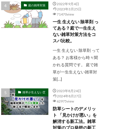
2022年9月4日
庭の雑草対策
2023年3月25日
71470view
一生 生えない 除草剤 っ
てある？庭で一生生え
ない雑草対策方法をコ
スパ比較。
一生 生えない 除草剤 って
ある？ お客様から時々聞
かれる質問です。 庭で雑
草が一生生えない雑草対
策[…]
2023年8月24日
雑草が生えない芝
2024年8月27日
62975view
防草シートのデメリッ
ト 「見かけが悪い」を
解消する新工法。雑草
対策のプロ発想の新工