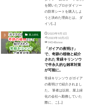
を聞いたプロがダイソー
の防草シートを購入しよ
うと決めた理由とは。 ダ
イソ[…]
2023年9月1日
屋上緑化
2023年10月2日
94548view
「ガイアの夜明け」
で、奇跡の植物と紹介
された 常緑キリンソウ
で半永久的な雑草対策
が可能に。
常緑キリンソウ がガイア
の夜明けで紹介されまし
た。 筆者は以前、屋上緑
化の会社へ勤務していた
際に、こ[…]