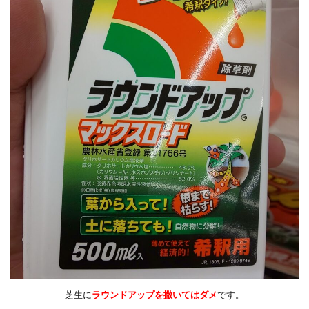
は
お
す
す
め
し
ま
せ
ん
4
芝
生
専
用
除
草
剤
を
使
用
す
る
芝生に
ラウンドアップを撒いてはダメ
です。
と