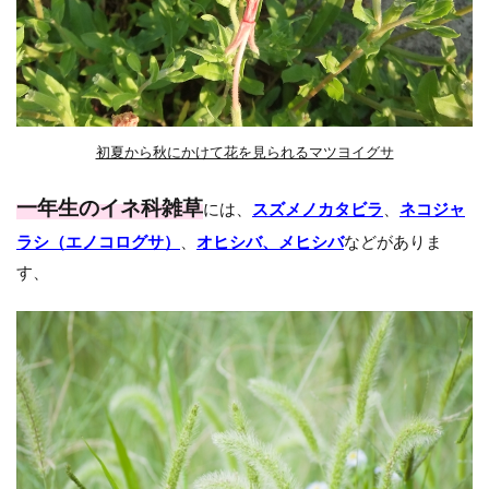
初夏から秋にかけて花を見られるマツヨイグサ
一年生のイネ科雑草
には、
スズメノカタビラ
、
ネコジャ
ラシ（エノコログサ）
、
オヒシバ、メヒシバ
などがありま
す、