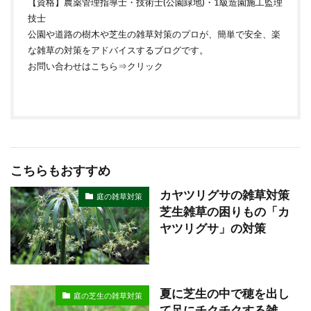
【資格】農薬管理指導士・技術士(公園緑地)・1級造園施工監理
技士
公園や道路の樹木や芝生の雑草対策のプロが、簡単で安全、楽
な雑草の対策をアドバイスするブログです。
お問い合わせはこちら⇒
クリック
こちらもおすすめ
カヤツリグサの雑草対策
庭の雑草対策
芝生雑草の困りもの「カ
ヤツリグサ」の対策
夏に芝生の中で穂を出し
庭の芝生の雑草対策
て足にチクチクする雑