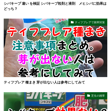
シバキープ 違い を検証 シバキープ粒剤と液剤 メヒシバに効果は
どっち？
ティフブレアで雑草対策
ティフブレア 種まき 芽が出ない人は参考にしてみて
芝生の雑草