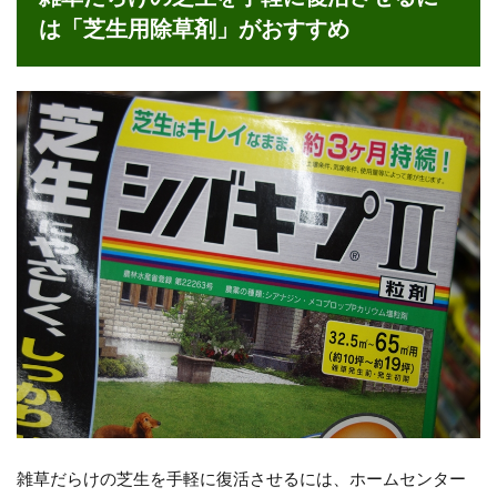
るに
は「芝生用除草剤」がおすすめ
は
「芝
生用
除草
剤」
がお
すす
め
2
芝
生
に
は
ラ
ウ
ン
ド
ア
ッ
プ
雑草だらけの芝生を手軽に復活させるには、ホームセンター
は