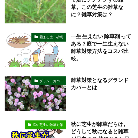
草。この芝生の雑草な
に？雑草対策は？
一生 生えない 除草剤 って
固まる土・砂利
ある？庭で一生生えない
雑草対策方法をコスパ比
較。
雑草対策となるグランド
グランドカバー
カバーとは
秋に芝生が雑草だらけ。
庭の芝生の雑草対策
どうして秋になると雑草