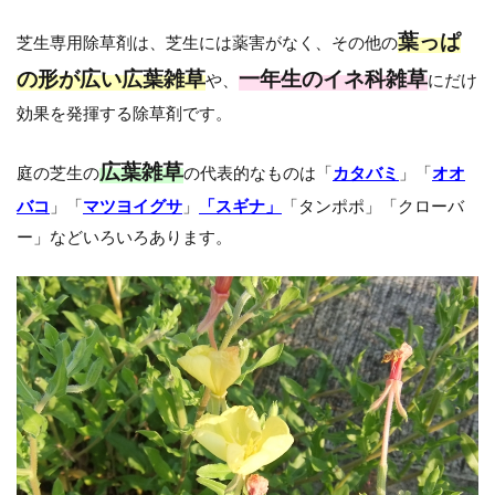
葉っぱ
芝生専用除草剤は、芝生には薬害がなく、その他の
の形が広い広葉雑草
一年生のイネ科雑草
や、
にだけ
効果を発揮する除草剤です。
広葉雑草
庭の芝生の
の代表的なものは「
カタバミ
」「
オオ
バコ
」「
マツヨイグサ
」
「スギナ」
「タンポポ」「クローバ
ー」などいろいろあります。