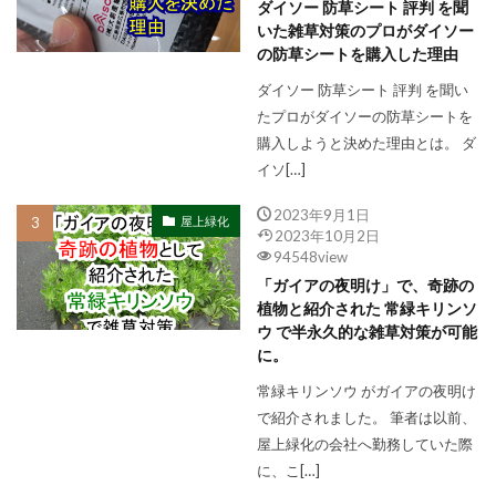
ダイソー 防草シート 評判 を聞
いた雑草対策のプロがダイソー
の防草シートを購入した理由
ダイソー 防草シート 評判 を聞い
たプロがダイソーの防草シートを
購入しようと決めた理由とは。 ダ
イソ[…]
2023年9月1日
屋上緑化
2023年10月2日
94548view
「ガイアの夜明け」で、奇跡の
植物と紹介された 常緑キリンソ
ウ で半永久的な雑草対策が可能
に。
常緑キリンソウ がガイアの夜明け
で紹介されました。 筆者は以前、
屋上緑化の会社へ勤務していた際
に、こ[…]