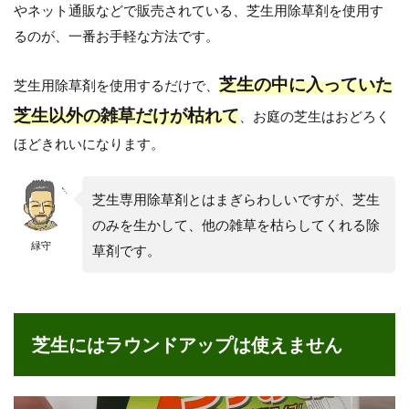
使
やネット通販などで販売されている、芝生用除草剤を使用す
え
るのが、一番お手軽な方法です。
ま
せ
ん
芝生の中に入っていた
芝生用除草剤を使用するだけで、
3
芝生以外の雑草だけが枯れて
、お庭の芝生はおどろく
雑
草
ほどきれいになります。
だ
ら
け
芝生専用除草剤とはまぎらわしいですが、芝生
に
のみを生かして、他の雑草を枯らしてくれる除
な
っ
緑守
草剤です。
た
芝
生
の
手
芝生にはラウンドアップは使えません
抜
き
除
草