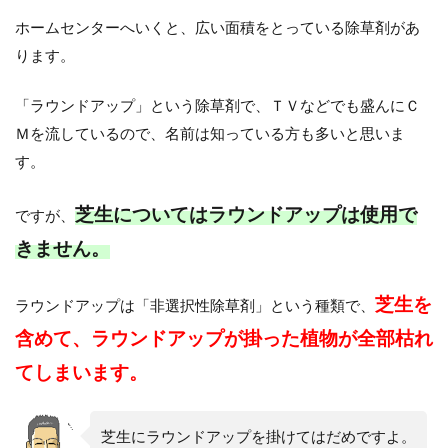
き
ホームセンターへいくと、広い面積をとっている除草剤があ
の
注
ります。
意
点
「ラウンドアップ」という除草剤で、ＴＶなどでも盛んにＣ
5
Ｍを流しているので、名前は知っている方も多いと思いま
芝
す。
生
専
用
芝生についてはラウンドアップは使用で
ですが、
除
草
きません。
剤
の
注
芝生を
ラウンドアップは「非選択性除草剤」という種類で、
意
含めて、ラウンドアップが掛った植物が全部枯れ
点
てしまいます。
芝生にラウンドアップを掛けてはだめですよ。