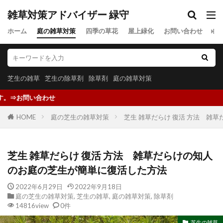
雑草対策アドバイザー 緑守
ホーム
庭の雑草対策
四季の草花
屋上緑化
お問い合わせ
プ
芝生の雑草
芝生の除草剤
除草剤
庭の雑草対策
雑草対策
HOME
庭の芝生の雑草対策
芝生 雑草だらけ 復活 方法 雑
芝生 雑草だらけ 復活 方法 雑草だらけの知人
のお庭の芝生が簡単に復活した方法
2022年6月29日
2022年9月18日
庭の芝生の雑草対策
,
芝生の雑草
,
庭の雑草対策
,
除草剤
14816view
0件
芝生の雑草