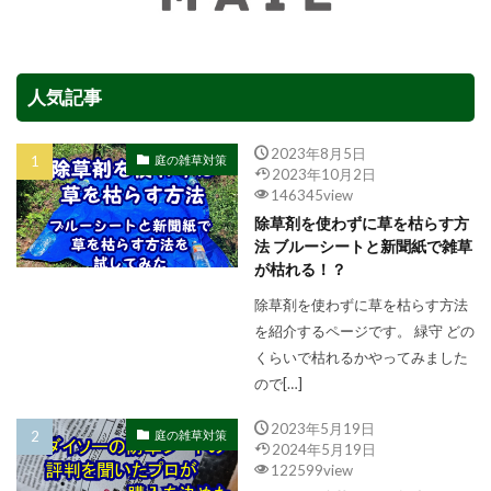
人気記事
2023年8月5日
庭の雑草対策
2023年10月2日
146345view
除草剤を使わずに草を枯らす方
法 ブルーシートと新聞紙で雑草
が枯れる！？
除草剤を使わずに草を枯らす方法
を紹介するページです。 緑守 どの
くらいで枯れるかやってみました
ので[…]
2023年5月19日
庭の雑草対策
2024年5月19日
122599view