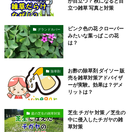
が目立つ？ 秋になると目
立つ雑草 写真と対策
ピンク色の花 クローバー
グランドカバー
みたいな葉っぱ この花
は？
お酢の除草剤 ダイソー 販
除草剤
売を雑草対策アドバイザ
ーが実験。効果は？デメ
リットは？
芝生 チガヤ 対策 ／芝生の
庭の芝生の雑草対策
中に侵入したチガヤの雑
草対策