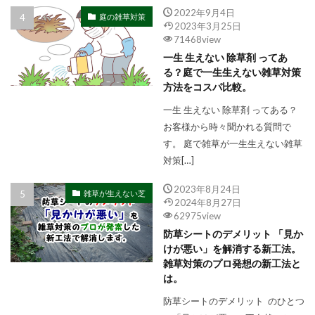
2022年9月4日
庭の雑草対策
2023年3月25日
71468view
一生 生えない 除草剤 ってあ
る？庭で一生生えない雑草対策
方法をコスパ比較。
一生 生えない 除草剤 ってある？
お客様から時々聞かれる質問で
す。 庭で雑草が一生生えない雑草
対策[…]
2023年8月24日
雑草が生えない芝
2024年8月27日
62975view
防草シートのデメリット 「見か
けが悪い」を解消する新工法。
雑草対策のプロ発想の新工法と
は。
防草シートのデメリット のひとつ