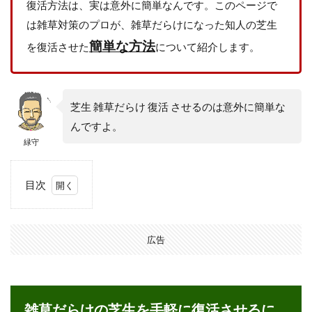
復活方法は、実は意外に簡単なんです。このページで
は雑草対策のプロが、雑草だらけになった知人の芝生
簡単な方法
を復活させた
について紹介します。
芝生 雑草だらけ 復活 させるのは意外に簡単な
んですよ。
緑守
目次
1
雑草
だら
広告
けの
芝生
を手
軽に
復活
雑草だらけの芝生を手軽に復活させるに
させ