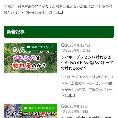
今回は、雑草対策のプロが考えた 雑草が生えない芝生 工法 (6）冬の対
策ということで紹介します。 雑 […][…]
新着記事
2025年8月24日
雑草が生えない芝
2025年8月24日
シバキープ メヒシバ 枯れる 芝
生の中のメヒシバはシバキープ
で枯れるのか？
シバキープ メヒシバ 枯れるでしょ
うか ? 芝生の中へのメヒシバの侵
入が著しいので、市販のシバキー
プ […][…]
2025年8月9日
庭の芝生の雑草対策
2025年8月9日