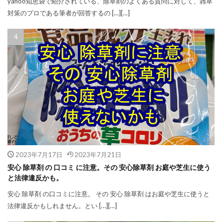
yahoo知恵袋で紹介されている、除草剤のよくある質問に対して、雑草
対策のプロである筆者が回答するの […][…]
2023年7月17日
2023年7月21日
安心 除草剤 の 口コミ に注意。その 安心除草剤 お庭や芝生に使う
と法律違反かも。
安心 除草剤 の口コミに注意。 その 安心 除草剤 はお庭や芝生に使うと
法律違反かもしれません。とい […][…]