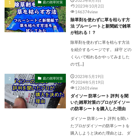
2023年8月5日
庭の雑草対策
2023年10月2日
146374view
除草剤を使わずに草を枯らす方
法 ブルーシートと新聞紙で雑草
が枯れる！？
除草剤を使わずに草を枯らす方法
を紹介するページです。 緑守 どの
くらいで枯れるかやってみました
ので[…]
2023年5月19日
庭の雑草対策
2024年5月19日
122601view
ダイソー 防草シート 評判 を聞
いた雑草対策のプロがダイソー
の防草シートを購入した理由
ダイソー 防草シート 評判 を聞い
たプロがダイソーの防草シートを
購入しようと決めた理由とは。 ダ