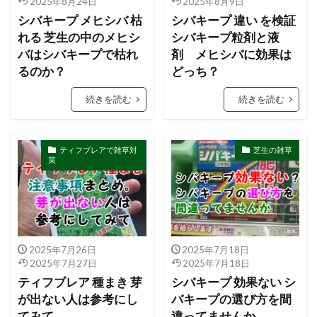
2025年8月24日
2025年8月9日
シバキープ メヒシバ 枯
シバキープ 違い を検証
れる 芝生の中のメヒシ
シバキープ粒剤と液
バはシバキープで枯れ
剤 メヒシバに効果は
るのか？
どっち？
続きを読む
続きを読む
ティフブレアで雑草対
芝生の雑草
策
2025年7月26日
2025年7月18日
2025年7月27日
2025年7月18日
ティフブレア 種まき 芽
シバキープ 効果ない シ
が出ない人は参考にし
バキープの選び方を間
てみて
違ってませんか