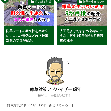
庭の雑草対策
雑草が生えない芝
防草シートの耐久性を半永久
人工芝よりおすすめ 雑草の生
に。コスパ最強はどれ？雑草
えない芝生 (4) 設置9カ月経過
対策のプロが紹介。
後の様子
雑草対策アドバイザー 緑守
技術士（公園緑地部門）
【雑草対策アドバイザー緑守（みどりまもる）】