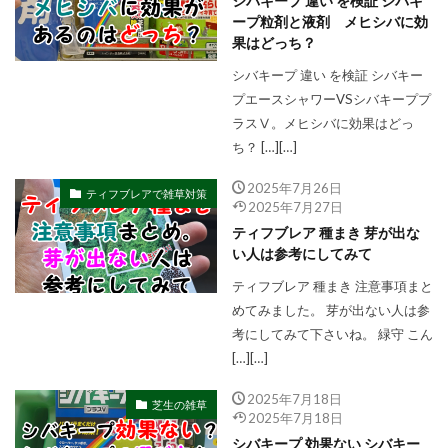
シバキープ 違い を検証 シバキ
ープ粒剤と液剤 メヒシバに効
果はどっち？
シバキープ 違い を検証 シバキー
プエースシャワーVSシバキーププ
ラスⅤ。メヒシバに効果はどっ
ち？ […][…]
2025年7月26日
ティフブレアで雑草対策
2025年7月27日
ティフブレア 種まき 芽が出な
い人は参考にしてみて
ティフブレア 種まき 注意事項まと
めてみました。 芽が出ない人は参
考にしてみて下さいね。 緑守 こん
[…][…]
2025年7月18日
芝生の雑草
2025年7月18日
シバキープ 効果ない シバキー