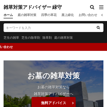
雑草対策アドバイザー 緑守
ホーム
庭の雑草対策
四季の草花
屋上緑化
お問い合わせ
プ
芝生の雑草
芝生の除草剤
除草剤
庭の雑草対策
雑草対策について
お墓の雑草対策
お墓の雑草対策なら
雑草対策アドバイザーへ
無料アドバイス