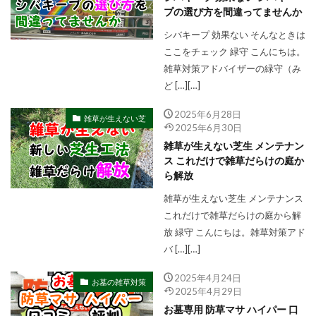
プの選び方を間違ってませんか
シバキープ 効果ない そんなときは
ここをチェック 緑守 こんにちは。
雑草対策アドバイザーの緑守（み
ど […][…]
2025年6月28日
雑草が生えない芝
2025年6月30日
雑草が生えない芝生 メンテナン
ス これだけで雑草だらけの庭か
ら解放
雑草が生えない芝生 メンテナンス
これだけで雑草だらけの庭から解
放 緑守 こんにちは。雑草対策アド
バ […][…]
2025年4月24日
お墓の雑草対策
2025年4月29日
お墓専用 防草マサ ハイパー 口