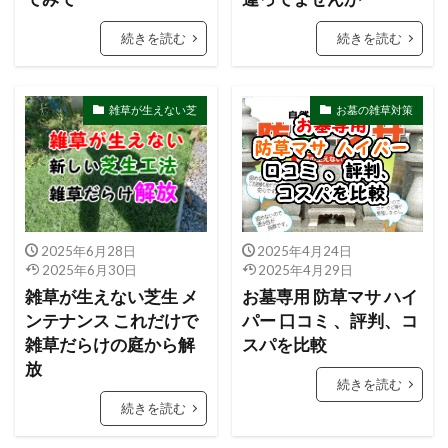
続きを読む
続きを読む
雑草が生えない芝
お墓の雑草対策
2025年6月28日
2025年4月24日
2025年6月30日
2025年4月29日
雑草が生えない芝生 メ
お墓専用 防草マサ ハイ
ンテナンス これだけで
パー 口コミ 、評判、コ
雑草だらけの庭から解
スパを比較
放
続きを読む
続きを読む