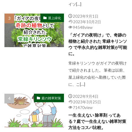
イソ[…]
2023年9月1日
屋上緑化
2023年10月2日
94548view
「ガイアの夜明け」で、奇跡の
植物と紹介された 常緑キリンソ
ウ で半永久的な雑草対策が可能
に。
常緑キリンソウ がガイアの夜明け
で紹介されました。 筆者は以前、
屋上緑化の会社へ勤務していた際
に、こ[…]
2022年9月4日
庭の雑草対策
2023年3月25日
71470view
一生 生えない 除草剤 ってあ
る？庭で一生生えない雑草対策
方法をコスパ比較。