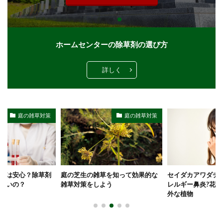
ホームセンターの除草剤の選び方
詳しく
の雑草対策
庭の雑草対策
庭の
心？除草剤
庭の芝生の雑草を知って効果的な
セイダカアワダチソウの花
？
雑草対策をしよう
レルギー鼻炎?花粉でアレ
外な植物