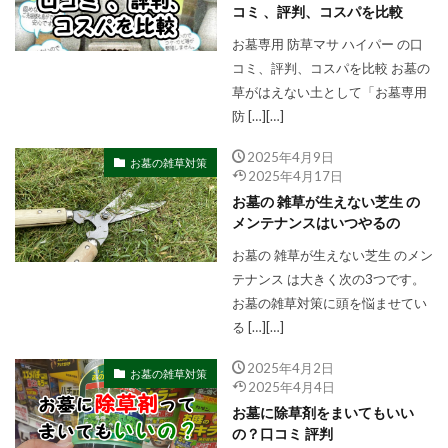
コミ 、評判、コスパを比較
お墓専用 防草マサ ハイパー の口
コミ、評判、コスパを比較 お墓の
草がはえない土として「お墓専用
防 […][…]
2025年4月9日
お墓の雑草対策
2025年4月17日
お墓の 雑草が生えない芝生 の
メンテナンスはいつやるの
お墓の 雑草が生えない芝生 のメン
テナンス は大きく次の3つです。
お墓の雑草対策に頭を悩ませてい
る […][…]
2025年4月2日
お墓の雑草対策
2025年4月4日
お墓に除草剤をまいてもいい
の？口コミ 評判